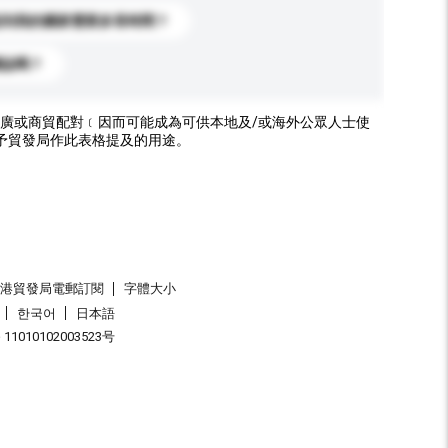
送到我的國家需要多長時間？
標誌嗎？
廣或商貿配對﹝因而可能成為可供本地及/或海外公眾人士使
予貿發局作此表格提及的用途。
香港貿發局電郵訂閱
字體大小
한국어
日本語
1010102003523号