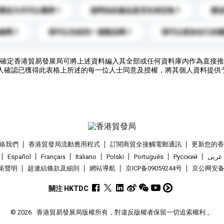
運送方式可以選擇？
請問你的產品是否支持定制？
運
錄嗎？
我可以先收到一個樣品嗎？
我可以添加自己的
確定香港貿易發展局可將上述資料編入其全部或任何資料庫內作為直接推
人確認已獲得此表格上所述的每一位人士同意及授權，將其個人資料提供
絡我們
香港貿發局流動應用程式
訂閱商貿全接觸電郵通訊
更新您的
Español
Français
Italiano
Polski
Português
Pусский
عربى
策聲明
超連結條款及細則
網站導航
京ICP备09059244号
京公网安备 1
關注 HKTDC
© 2026
香港貿易發展局版權所有，對違反版權者保留一切追索權利 。