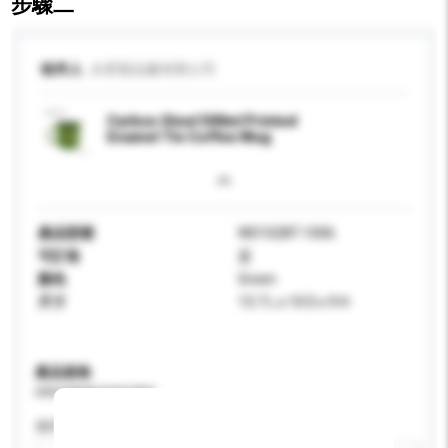
步驟二
收件人
永星製品廠有限公司
Carbon Steel 500ml Printed
Enamel Tin Coffee Mug
產品型號
WS1028T-1006
可訂造
是
顏色
Green
尺寸
13.7 L x 10 D x 9 H
產品規格
請提供您對產品的特定要求。
適用年齡