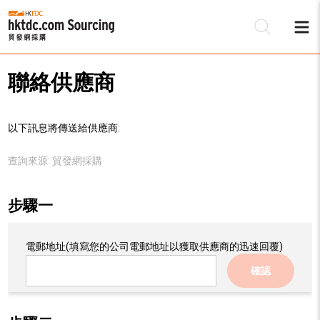
聯絡供應商
以下訊息將傳送給供應商:
查詢來源:
貿發網採購
步驟一
電郵地址
(填寫您的公司電郵地址以獲取供應商的迅速回覆)
確認