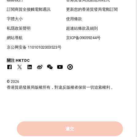
訂閱商貿全接觸電郵通訊
更新您的香港貿發局電郵訂閱
字體大小
使用條款
私隱政策聲明
超連結條款及細則
網站導航
京ICP备09059244号
京公网安备 11010102003523号
關注 HKTDC
© 2026
香港貿易發展局版權所有，對違反版權者保留一切追索權利 。
遞交