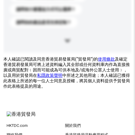
請問有什麼運送方式可以選擇？
請問你的產品是否支持定制？
本人確認已閱讀及同意香港貿易發展局(“貿發局”)的
使用條款
及確定
香港貿易發展局可將上述資料編入其全部或任何資料庫內作為直接推
廣或商貿配對﹝因而可能成為可供本地及/或海外公眾人士使用﹞，
以及用於貿發局在
私隱政策聲明
中所述之其他用途；本人確認已獲得
此表格上所述的每一位人士同意及授權，將其個人資料提供予貿發局
作此表格提及的用途。
HKTDC.com
關於我們
聯絡我們
香港貿發局流動應用程式