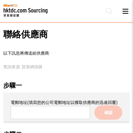
聯絡供應商
以下訊息將傳送給供應商:
查詢來源:
貿發網採購
步驟一
電郵地址
(填寫您的公司電郵地址以獲取供應商的迅速回覆)
確認