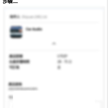
步驟二
收件人
Shiyuan (HK) Ltd.
Car Audio
產品型號
U702P
生產所需時間
28 - 75 日
可訂造
是
產品規格
請提供您對產品的特定要求。
電池類型
請選擇
新增/刪除選項