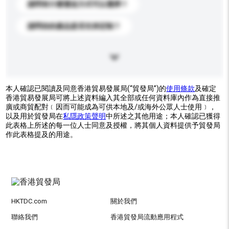
請問有什麼運送方式可以選擇？
請問你的產品是否支持定制？
本人確認已閱讀及同意香港貿易發展局(“貿發局”)的
使用條款
及確定
香港貿易發展局可將上述資料編入其全部或任何資料庫內作為直接推
廣或商貿配對﹝因而可能成為可供本地及/或海外公眾人士使用﹞，
以及用於貿發局在
私隱政策聲明
中所述之其他用途；本人確認已獲得
此表格上所述的每一位人士同意及授權，將其個人資料提供予貿發局
作此表格提及的用途。
HKTDC.com
關於我們
聯絡我們
香港貿發局流動應用程式