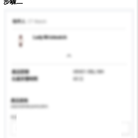
步驟二
收件人
CT Watch
Lady Wristwatch
產品型號
HR401-RBL/WH
生產所需時間
60 日
產品規格
請提供您對產品的特定要求。
性别
請選擇
新增/刪除選項