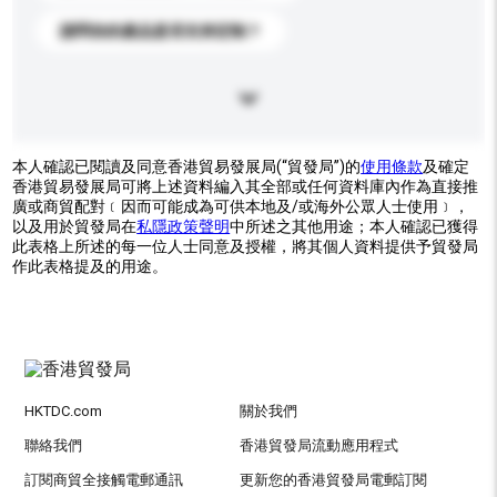
請問你的產品是否支持定制？
本人確認已閱讀及同意香港貿易發展局(“貿發局”)的
使用條款
及確定
香港貿易發展局可將上述資料編入其全部或任何資料庫內作為直接推
廣或商貿配對﹝因而可能成為可供本地及/或海外公眾人士使用﹞，
以及用於貿發局在
私隱政策聲明
中所述之其他用途；本人確認已獲得
此表格上所述的每一位人士同意及授權，將其個人資料提供予貿發局
作此表格提及的用途。
HKTDC.com
關於我們
聯絡我們
香港貿發局流動應用程式
訂閱商貿全接觸電郵通訊
更新您的香港貿發局電郵訂閱