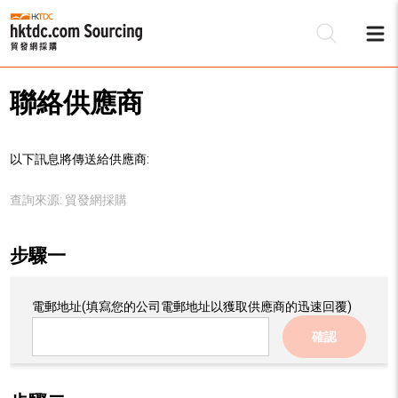
聯絡供應商
以下訊息將傳送給供應商:
查詢來源:
貿發網採購
步驟一
電郵地址
(填寫您的公司電郵地址以獲取供應商的迅速回覆)
確認