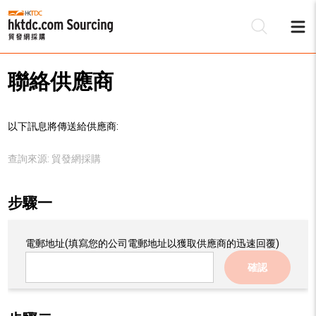
聯絡供應商
以下訊息將傳送給供應商:
查詢來源:
貿發網採購
步驟一
電郵地址
(填寫您的公司電郵地址以獲取供應商的迅速回覆)
確認