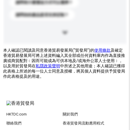
請問有什麼運送方式可以選擇？
請問你的產品是否支持定制？
本人確認已閱讀及同意香港貿易發展局(“貿發局”)的
使用條款
及確定
香港貿易發展局可將上述資料編入其全部或任何資料庫內作為直接推
廣或商貿配對﹝因而可能成為可供本地及/或海外公眾人士使用﹞，
以及用於貿發局在
私隱政策聲明
中所述之其他用途；本人確認已獲得
此表格上所述的每一位人士同意及授權，將其個人資料提供予貿發局
作此表格提及的用途。
HKTDC.com
關於我們
聯絡我們
香港貿發局流動應用程式