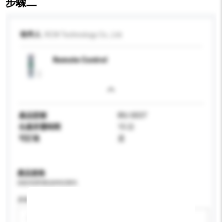
步驟二
收件人
RCW Technology Co., Ltd.
Remote Control
產品型號
IRU-0037
生產所需時間
15 日
可訂造
是
產品規格
請提供您對產品的特定要求。
屏幕尺寸
請選擇
新增/刪除選項