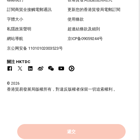
訂閱商貿全接觸電郵通訊
更新您的香港貿發局電郵訂閱
字體大小
使用條款
私隱政策聲明
超連結條款及細則
網站導航
京ICP备09059244号
京公网安备 11010102003523号
關注 HKTDC
© 2026
香港貿易發展局版權所有，對違反版權者保留一切追索權利 。
遞交