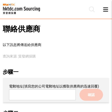
聯絡供應商
以下訊息將傳送給供應商:
查詢來源:
貿發網採購
步驟一
電郵地址
(填寫您的公司電郵地址以獲取供應商的迅速回覆)
確認