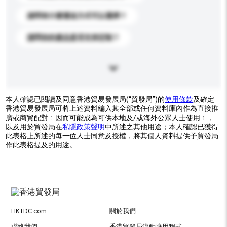
請問有什麼運送方式可以選擇？
請問你的產品是否支持定制？
本人確認已閱讀及同意香港貿易發展局(“貿發局”)的
使用條款
及確定
香港貿易發展局可將上述資料編入其全部或任何資料庫內作為直接推
廣或商貿配對﹝因而可能成為可供本地及/或海外公眾人士使用﹞，
以及用於貿發局在
私隱政策聲明
中所述之其他用途；本人確認已獲得
此表格上所述的每一位人士同意及授權，將其個人資料提供予貿發局
作此表格提及的用途。
HKTDC.com
關於我們
聯絡我們
香港貿發局流動應用程式