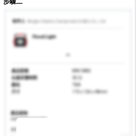
步驟二
收件人
Ningbo Haishu Campmate Im&Ex Co., Ltd
Flood Light
產品型號
MW-5882
生產所需時間
30 日
顏色
TBA
尺寸
172 x 126 x 48mm
產品規格
請提供您對產品的特定要求。
應用