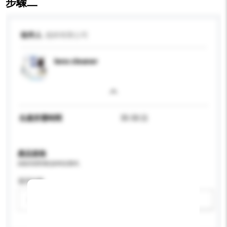
步驟二
收件人
鐿錡有限公司
lens cleaner
生產所需時間
35-50 日
產品規格
請提供您對產品的特定要求。
適用年齡
請選擇
新增/刪除選項