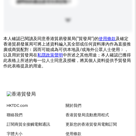
請問你的產品是否支持定制？
本人確認已閱讀及同意香港貿易發展局(“貿發局”)的
使用條款
及確定
香港貿易發展局可將上述資料編入其全部或任何資料庫內作為直接推
廣或商貿配對﹝因而可能成為可供本地及/或海外公眾人士使用﹞，
以及用於貿發局在
私隱政策聲明
中所述之其他用途；本人確認已獲得
此表格上所述的每一位人士同意及授權，將其個人資料提供予貿發局
作此表格提及的用途。
HKTDC.com
關於我們
聯絡我們
香港貿發局流動應用程式
訂閱商貿全接觸電郵通訊
更新您的香港貿發局電郵訂閱
字體大小
使用條款