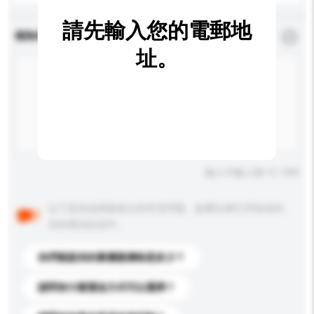
請先輸入您的電郵地
查詢內容
*
必須填寫
址。
輸入字數上限: 0 / 500
以下是其他買家提出的常見問題。點擊以將它們添加到
你的查詢訊息中。
你們能提供的最優惠價格是多少？
請問有什麼運送方式可以選擇？