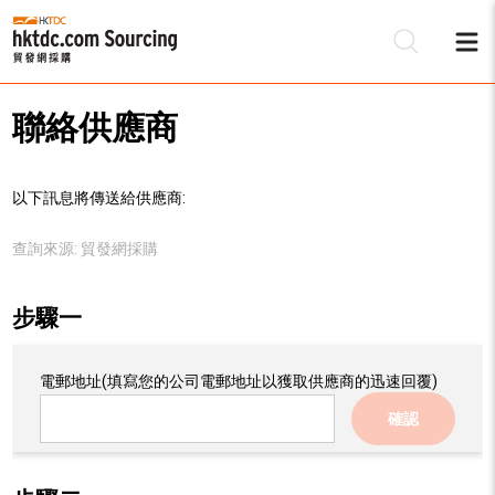
聯絡供應商
以下訊息將傳送給供應商:
查詢來源:
貿發網採購
步驟一
電郵地址
(填寫您的公司電郵地址以獲取供應商的迅速回覆)
確認