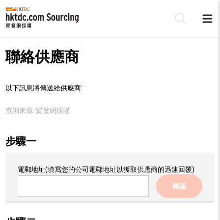
聯絡供應商
以下訊息將傳送給供應商:
查詢來源:
貿發網採購
步驟一
電郵地址
(填寫您的公司電郵地址以獲取供應商的迅速回覆)
確認