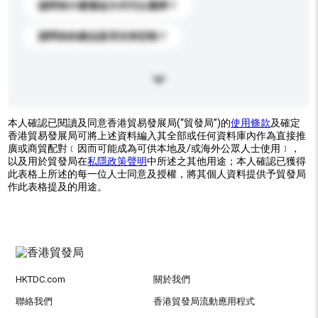
請問有什麼運送方式可以選擇？
請問你的產品是否支持定制？
本人確認已閱讀及同意香港貿易發展局(“貿發局”)的
使用條款
及確定
香港貿易發展局可將上述資料編入其全部或任何資料庫內作為直接推
廣或商貿配對﹝因而可能成為可供本地及/或海外公眾人士使用﹞，
以及用於貿發局在
私隱政策聲明
中所述之其他用途；本人確認已獲得
此表格上所述的每一位人士同意及授權，將其個人資料提供予貿發局
作此表格提及的用途。
HKTDC.com
關於我們
聯絡我們
香港貿發局流動應用程式