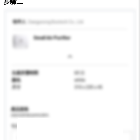
步驟二
收件人
Daegyeong Bostech Co., Ltd.
Small Air Purifier
生產所需時間
60 日
顏色
white
尺寸
310 x 235 x 45
產品規格
請提供您對產品的特定要求。
電源類型
請選擇
新增/刪除選項