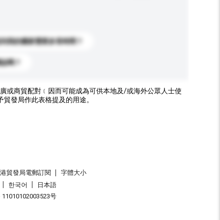
送到我的國家需要多長時間？
標誌嗎？
廣或商貿配對﹝因而可能成為可供本地及/或海外公眾人士使
予貿發局作此表格提及的用途。
香港貿發局電郵訂閱
字體大小
한국어
日本語
1010102003523号