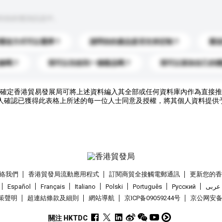
到你的查詢訊息中。
運送方式可以選擇？
請問你的產品是否支持定制？
運
錄嗎？
我可以先收到一個樣品嗎？
我可以添加自己的
確定香港貿易發展局可將上述資料編入其全部或任何資料庫內作為直接推
人確認已獲得此表格上所述的每一位人士同意及授權，將其個人資料提供
絡我們
香港貿發局流動應用程式
訂閱商貿全接觸電郵通訊
更新您的
Español
Français
Italiano
Polski
Português
Pусский
عربى
策聲明
超連結條款及細則
網站導航
京ICP备09059244号
京公网安备 1
關注 HKTDC