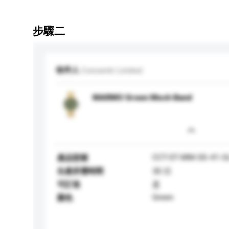
步驟二
收件人
Concentri Limited
MARMO Green Mesh Band
CCT-ST-MM-SS-41-G
產品型號
生產所需時間
30 日
可訂造
是
Green
顏色