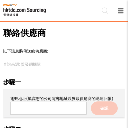
聯絡供應商
以下訊息將傳送給供應商:
查詢來源:
貿發網採購
步驟一
電郵地址
(填寫您的公司電郵地址以獲取供應商的迅速回覆)
確認