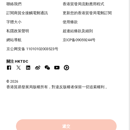
聯絡我們
香港貿發局流動應用程式
訂閱商貿全接觸電郵通訊
更新您的香港貿發局電郵訂閱
字體大小
使用條款
私隱政策聲明
超連結條款及細則
網站導航
京ICP备09059244号
京公网安备 11010102003523号
關注 HKTDC
© 2026
香港貿易發展局版權所有，對違反版權者保留一切追索權利 。
遞交