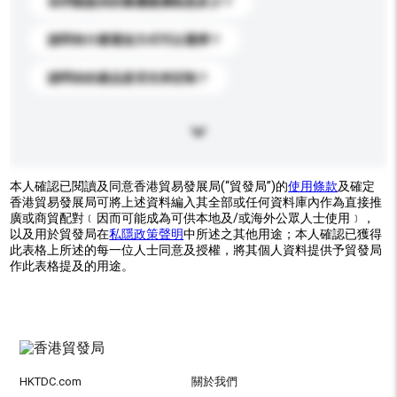
你們能提供的最優惠價格是多少？
請問有什麼運送方式可以選擇？
請問你的產品是否支持定制？
本人確認已閱讀及同意香港貿易發展局(“貿發局”)的
使用條款
及確定
香港貿易發展局可將上述資料編入其全部或任何資料庫內作為直接推
廣或商貿配對﹝因而可能成為可供本地及/或海外公眾人士使用﹞，
以及用於貿發局在
私隱政策聲明
中所述之其他用途；本人確認已獲得
此表格上所述的每一位人士同意及授權，將其個人資料提供予貿發局
作此表格提及的用途。
HKTDC.com
關於我們