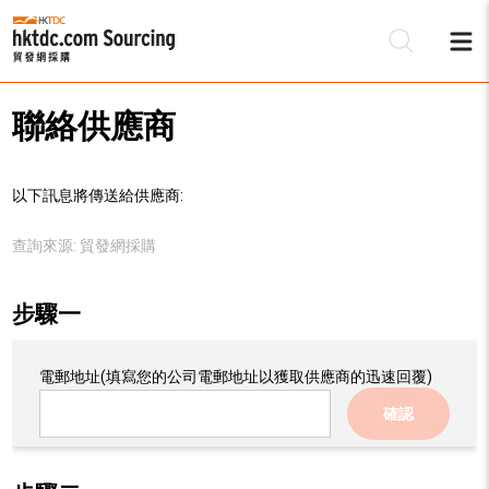
聯絡供應商
以下訊息將傳送給供應商:
查詢來源:
貿發網採購
步驟一
電郵地址
(填寫您的公司電郵地址以獲取供應商的迅速回覆)
確認