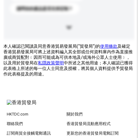
請問你的產品是否支持定制？
本人確認已閱讀及同意香港貿易發展局(“貿發局”)的
使用條款
及確定
香港貿易發展局可將上述資料編入其全部或任何資料庫內作為直接推
廣或商貿配對﹝因而可能成為可供本地及/或海外公眾人士使用﹞，
以及用於貿發局在
私隱政策聲明
中所述之其他用途；本人確認已獲得
此表格上所述的每一位人士同意及授權，將其個人資料提供予貿發局
作此表格提及的用途。
HKTDC.com
關於我們
聯絡我們
香港貿發局流動應用程式
訂閱商貿全接觸電郵通訊
更新您的香港貿發局電郵訂閱