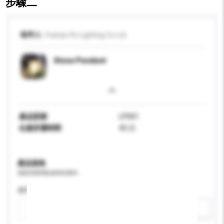
步驟二
收件人
Foshan Flc Lighting Co Ltd
Stone Pendent
產品型號
LP001
生產所需時間
45 日
產品規格
請提供您對產品的特定要求。
應用
新增/刪除選項