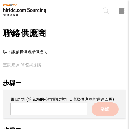
聯絡供應商
以下訊息將傳送給供應商:
查詢來源:
貿發網採購
步驟一
電郵地址
(填寫您的公司電郵地址以獲取供應商的迅速回覆)
確認