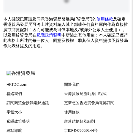
本人確認已閱讀及同意香港貿易發展局(“貿發局”)的
使用條款
及確定
香港貿易發展局可將上述資料編入其全部或任何資料庫內作為直接推
廣或商貿配對﹝因而可能成為可供本地及/或海外公眾人士使用﹞，
以及用於貿發局在
私隱政策聲明
中所述之其他用途；本人確認已獲得
此表格上所述的每一位人士同意及授權，將其個人資料提供予貿發局
作此表格提及的用途。
HKTDC.com
關於我們
聯絡我們
香港貿發局流動應用程式
訂閱商貿全接觸電郵通訊
更新您的香港貿發局電郵訂閱
字體大小
使用條款
私隱政策聲明
超連結條款及細則
網站導航
京ICP备09059244号