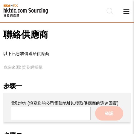
聯絡供應商
以下訊息將傳送給供應商:
查詢來源:
貿發網採購
步驟一
電郵地址
(填寫您的公司電郵地址以獲取供應商的迅速回覆)
確認