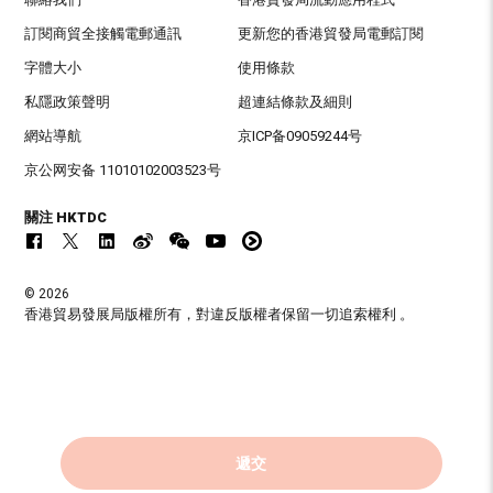
訂閱商貿全接觸電郵通訊
更新您的香港貿發局電郵訂閱
字體大小
使用條款
私隱政策聲明
超連結條款及細則
網站導航
京ICP备09059244号
京公网安备 11010102003523号
關注 HKTDC
© 2026
香港貿易發展局版權所有，對違反版權者保留一切追索權利 。
遞交