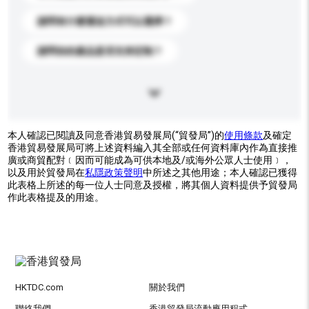
請問有什麼運送方式可以選擇？
請問你的產品是否支持定制？
本人確認已閱讀及同意香港貿易發展局(“貿發局”)的
使用條款
及確定
香港貿易發展局可將上述資料編入其全部或任何資料庫內作為直接推
廣或商貿配對﹝因而可能成為可供本地及/或海外公眾人士使用﹞，
以及用於貿發局在
私隱政策聲明
中所述之其他用途；本人確認已獲得
此表格上所述的每一位人士同意及授權，將其個人資料提供予貿發局
作此表格提及的用途。
HKTDC.com
關於我們
聯絡我們
香港貿發局流動應用程式