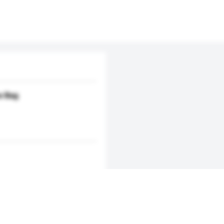
e Bag
新增/刪除選項