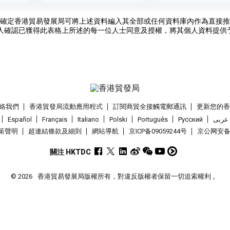
確定香港貿易發展局可將上述資料編入其全部或任何資料庫內作為直接推
人確認已獲得此表格上所述的每一位人士同意及授權，將其個人資料提供
絡我們
香港貿發局流動應用程式
訂閱商貿全接觸電郵通訊
更新您的
Español
Français
Italiano
Polski
Português
Pусский
عربى
策聲明
超連結條款及細則
網站導航
京ICP备09059244号
京公网安备 1
關注 HKTDC
© 2026
香港貿易發展局版權所有，對違反版權者保留一切追索權利 。