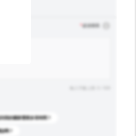
*
必須填寫
輸入字數上限: 0 / 500
送到我的國家需要多長時間？
標誌嗎？