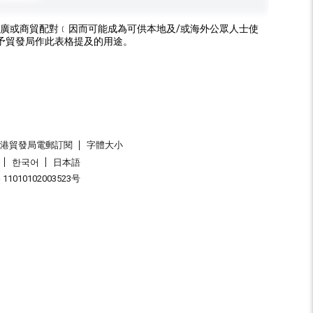
廣或商貿配對﹝因而可能成為可供本地及/或海外公眾人士使
予貿發局作此表格提及的用途。
香港貿發局電郵訂閱
字體大小
한국어
日本語
1010102003523号