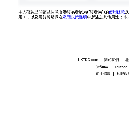
本人確認已閱讀及同意香港貿易發展局(“貿發局”)的
使用條款
及
用﹞，以及用於貿發局在
私隱政策聲明
中所述之其他用途；本
HKTDC.com
關於我們
聯
Čeština
Deutsch
使用條款
私隱政