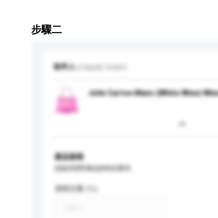
步驟二
收件人
b liquids GmbH
Jolie Carton Blanc (White Wine) Win
產品規格
請提供您對產品的特定要求。
酒精含量 (%)