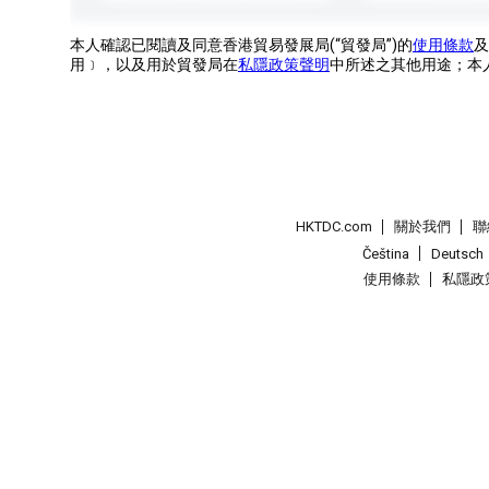
本人確認已閱讀及同意香港貿易發展局(“貿發局”)的
使用條款
及
用﹞，以及用於貿發局在
私隱政策聲明
中所述之其他用途；本
HKTDC.com
關於我們
聯
Čeština
Deutsch
使用條款
私隱政