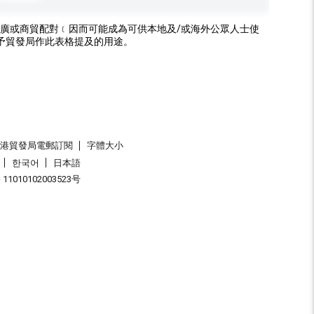
廣或商貿配對﹝因而可能成為可供本地及/或海外公眾人士使
予貿發局作此表格提及的用途。
香港貿發局電郵訂閱
字體大小
한국어
日本語
1010102003523号