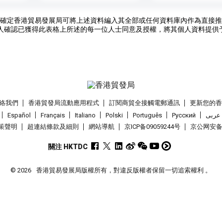
確定香港貿易發展局可將上述資料編入其全部或任何資料庫內作為直接推
人確認已獲得此表格上所述的每一位人士同意及授權，將其個人資料提供
絡我們
香港貿發局流動應用程式
訂閱商貿全接觸電郵通訊
更新您的
Español
Français
Italiano
Polski
Português
Pусский
عربى
策聲明
超連結條款及細則
網站導航
京ICP备09059244号
京公网安备 1
關注 HKTDC
© 2026
香港貿易發展局版權所有，對違反版權者保留一切追索權利 。