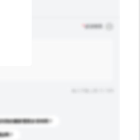
*
必須填寫
輸入字數上限: 0 / 500
送到我的國家需要多長時間？
標誌嗎？