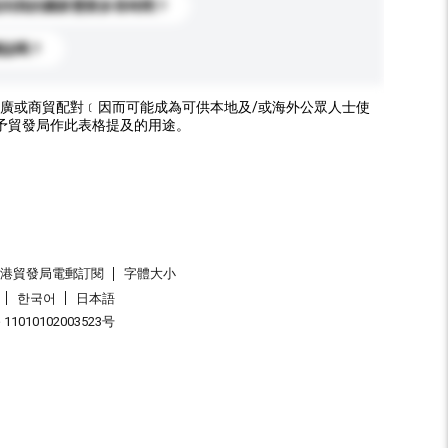
送到我的國家需要多長時間？
標誌嗎？
廣或商貿配對﹝因而可能成為可供本地及/或海外公眾人士使
予貿發局作此表格提及的用途。
香港貿發局電郵訂閱
字體大小
한국어
日本語
1010102003523号