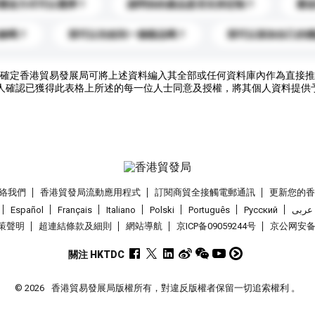
運送方式可以選擇？
請問你的產品是否支持定制？
運
錄嗎？
我可以先收到一個樣品嗎？
我可以添加自己的
確定香港貿易發展局可將上述資料編入其全部或任何資料庫內作為直接推
人確認已獲得此表格上所述的每一位人士同意及授權，將其個人資料提供
絡我們
香港貿發局流動應用程式
訂閱商貿全接觸電郵通訊
更新您的
Español
Français
Italiano
Polski
Português
Pусский
عربى
策聲明
超連結條款及細則
網站導航
京ICP备09059244号
京公网安备 1
關注 HKTDC
© 2026
香港貿易發展局版權所有，對違反版權者保留一切追索權利 。