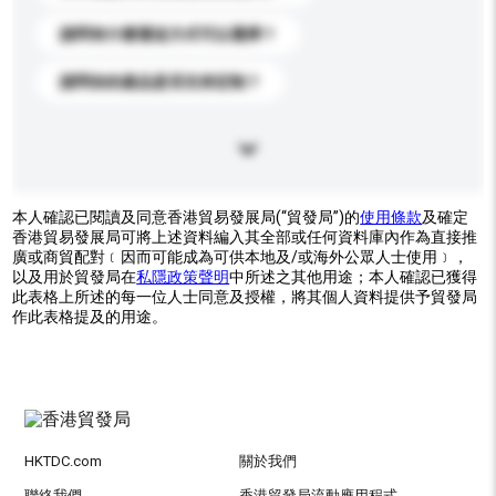
請問有什麼運送方式可以選擇？
請問你的產品是否支持定制？
本人確認已閱讀及同意香港貿易發展局(“貿發局”)的
使用條款
及確定
香港貿易發展局可將上述資料編入其全部或任何資料庫內作為直接推
廣或商貿配對﹝因而可能成為可供本地及/或海外公眾人士使用﹞，
以及用於貿發局在
私隱政策聲明
中所述之其他用途；本人確認已獲得
此表格上所述的每一位人士同意及授權，將其個人資料提供予貿發局
作此表格提及的用途。
HKTDC.com
關於我們
聯絡我們
香港貿發局流動應用程式