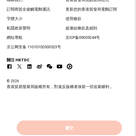
訂閱商貿全接觸電郵通訊
更新您的香港貿發局電郵訂閱
字體大小
使用條款
私隱政策聲明
超連結條款及細則
網站導航
京ICP备09059244号
京公网安备 11010102003523号
關注 HKTDC
© 2026
香港貿易發展局版權所有，對違反版權者保留一切追索權利 。
遞交