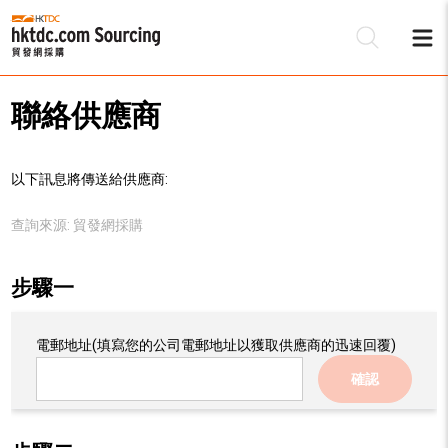
聯絡供應商
以下訊息將傳送給供應商:
查詢來源:
貿發網採購
步驟一
電郵地址
(填寫您的公司電郵地址以獲取供應商的迅速回覆)
確認