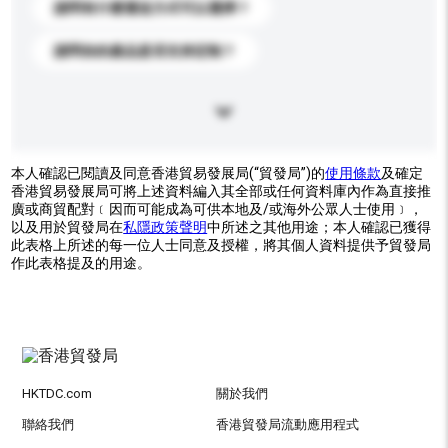
請問有什麼運送方式可以選擇？
請問你的產品是否支持定制？
本人確認已閱讀及同意香港貿易發展局(“貿發局”)的
使用條款
及確定
香港貿易發展局可將上述資料編入其全部或任何資料庫內作為直接推
廣或商貿配對﹝因而可能成為可供本地及/或海外公眾人士使用﹞，
以及用於貿發局在
私隱政策聲明
中所述之其他用途；本人確認已獲得
此表格上所述的每一位人士同意及授權，將其個人資料提供予貿發局
作此表格提及的用途。
HKTDC.com
關於我們
聯絡我們
香港貿發局流動應用程式