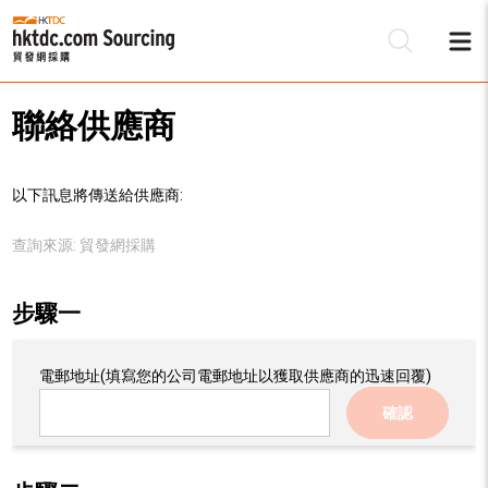
聯絡供應商
以下訊息將傳送給供應商:
查詢來源:
貿發網採購
步驟一
電郵地址
(填寫您的公司電郵地址以獲取供應商的迅速回覆)
確認