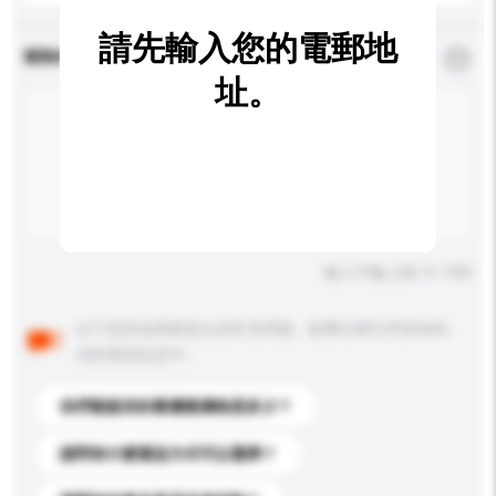
請先輸入您的電郵地
查詢內容
*
必須填寫
址。
輸入字數上限: 0 / 500
以下是其他買家提出的常見問題。點擊以將它們添加到
你的查詢訊息中。
你們能提供的最優惠價格是多少？
請問有什麼運送方式可以選擇？