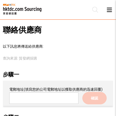
聯絡供應商
以下訊息將傳送給供應商:
查詢來源:
貿發網採購
步驟一
電郵地址
(填寫您的公司電郵地址以獲取供應商的迅速回覆)
確認