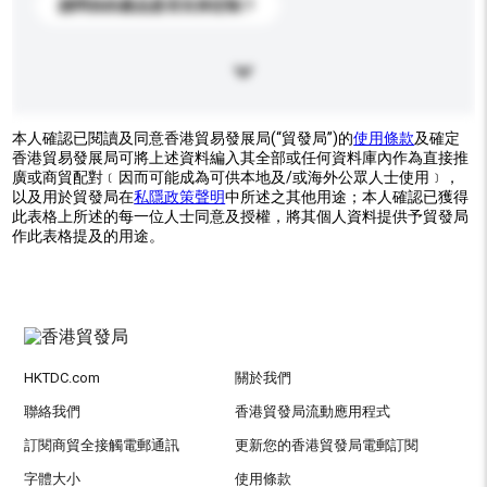
請問你的產品是否支持定制？
本人確認已閱讀及同意香港貿易發展局(“貿發局”)的
使用條款
及確定
香港貿易發展局可將上述資料編入其全部或任何資料庫內作為直接推
廣或商貿配對﹝因而可能成為可供本地及/或海外公眾人士使用﹞，
以及用於貿發局在
私隱政策聲明
中所述之其他用途；本人確認已獲得
此表格上所述的每一位人士同意及授權，將其個人資料提供予貿發局
作此表格提及的用途。
HKTDC.com
關於我們
聯絡我們
香港貿發局流動應用程式
訂閱商貿全接觸電郵通訊
更新您的香港貿發局電郵訂閱
字體大小
使用條款