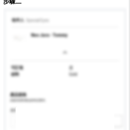
步驟二
收件人
Special Eyes
Neo Jura - Tommy
可訂造
是
材料
Gold
產品規格
請提供您對產品的特定要求。
應用
新增/刪除選項