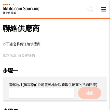
聯絡供應商
以下訊息將傳送給供應商:
查詢來源:
貿發網採購
步驟一
電郵地址
(填寫您的公司電郵地址以獲取供應商的迅速回覆)
確認