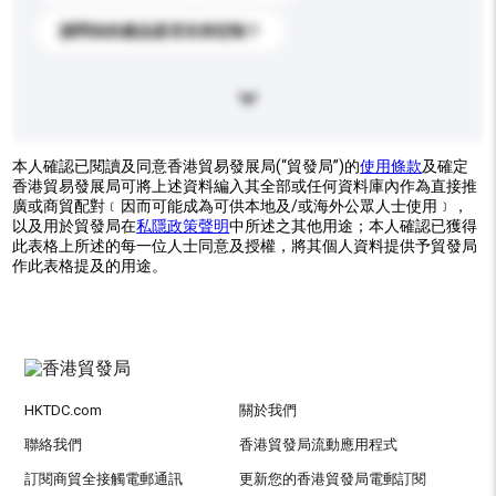
請問你的產品是否支持定制？
本人確認已閱讀及同意香港貿易發展局(“貿發局”)的
使用條款
及確定
香港貿易發展局可將上述資料編入其全部或任何資料庫內作為直接推
廣或商貿配對﹝因而可能成為可供本地及/或海外公眾人士使用﹞，
以及用於貿發局在
私隱政策聲明
中所述之其他用途；本人確認已獲得
此表格上所述的每一位人士同意及授權，將其個人資料提供予貿發局
作此表格提及的用途。
HKTDC.com
關於我們
聯絡我們
香港貿發局流動應用程式
訂閱商貿全接觸電郵通訊
更新您的香港貿發局電郵訂閱