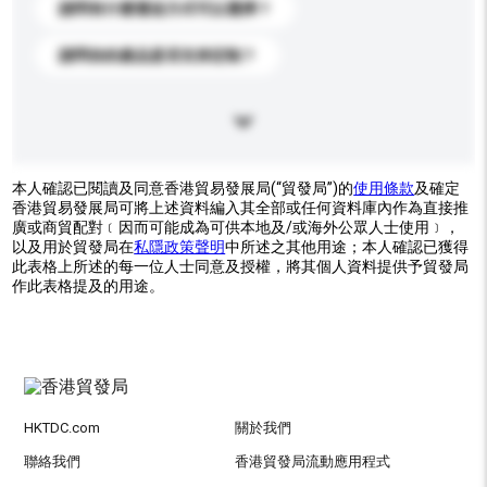
請問有什麼運送方式可以選擇？
請問你的產品是否支持定制？
本人確認已閱讀及同意香港貿易發展局(“貿發局”)的
使用條款
及確定
香港貿易發展局可將上述資料編入其全部或任何資料庫內作為直接推
廣或商貿配對﹝因而可能成為可供本地及/或海外公眾人士使用﹞，
以及用於貿發局在
私隱政策聲明
中所述之其他用途；本人確認已獲得
此表格上所述的每一位人士同意及授權，將其個人資料提供予貿發局
作此表格提及的用途。
HKTDC.com
關於我們
聯絡我們
香港貿發局流動應用程式