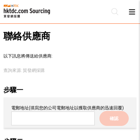
聯絡供應商
以下訊息將傳送給供應商:
查詢來源:
貿發網採購
步驟一
電郵地址
(填寫您的公司電郵地址以獲取供應商的迅速回覆)
確認