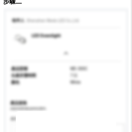
步驟二
收件人
Shenzhen Wedo LED Co.,Ltd.
LED Downlight
產品型號
WD-300C
生產所需時間
7 日
顏色
White
產品規格
請提供您對產品的特定要求。
應用
新增/刪除選項