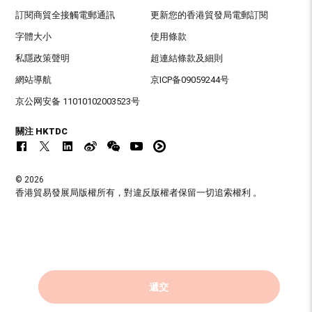
訂閱商貿全接觸電郵通訊
更新您的香港貿發局電郵訂閱
字體大小
使用條款
私隱政策聲明
超連結條款及細則
網站導航
京ICP备09059244号
京公网安备 11010102003523号
關注 HKTDC
© 2026
香港貿易發展局版權所有，對違反版權者保留一切追索權利 。
遞交