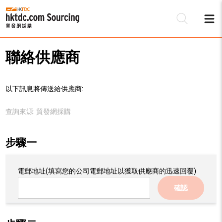
聯絡供應商
以下訊息將傳送給供應商:
查詢來源:
貿發網採購
步驟一
電郵地址
(填寫您的公司電郵地址以獲取供應商的迅速回覆)
確認