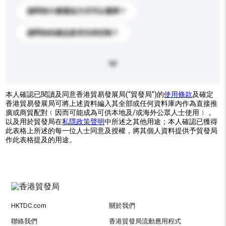
請問有什麼運送方式可以選擇？
請問你的產品是否支持定制？
本人確認已閱讀及同意香港貿易發展局(“貿發局”)的
使用條款
及確定
香港貿易發展局可將上述資料編入其全部或任何資料庫內作為直接推
廣或商貿配對﹝因而可能成為可供本地及/或海外公眾人士使用﹞，
以及用於貿發局在
私隱政策聲明
中所述之其他用途；本人確認已獲得
此表格上所述的每一位人士同意及授權，將其個人資料提供予貿發局
作此表格提及的用途。
HKTDC.com
關於我們
聯絡我們
香港貿發局流動應用程式