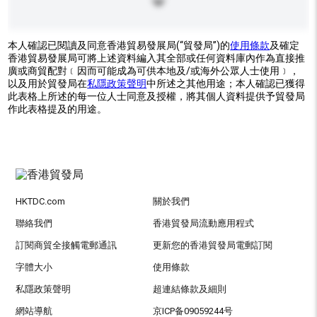
本人確認已閱讀及同意香港貿易發展局(“貿發局”)的
使用條款
及確定
香港貿易發展局可將上述資料編入其全部或任何資料庫內作為直接推
廣或商貿配對﹝因而可能成為可供本地及/或海外公眾人士使用﹞，
以及用於貿發局在
私隱政策聲明
中所述之其他用途；本人確認已獲得
此表格上所述的每一位人士同意及授權，將其個人資料提供予貿發局
作此表格提及的用途。
HKTDC.com
關於我們
聯絡我們
香港貿發局流動應用程式
訂閱商貿全接觸電郵通訊
更新您的香港貿發局電郵訂閱
字體大小
使用條款
私隱政策聲明
超連結條款及細則
網站導航
京ICP备09059244号