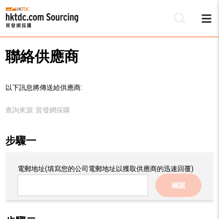
聯絡供應商
以下訊息將傳送給供應商:
查詢來源:
貿發網採購
步驟一
電郵地址
(填寫您的公司電郵地址以獲取供應商的迅速回覆)
確認