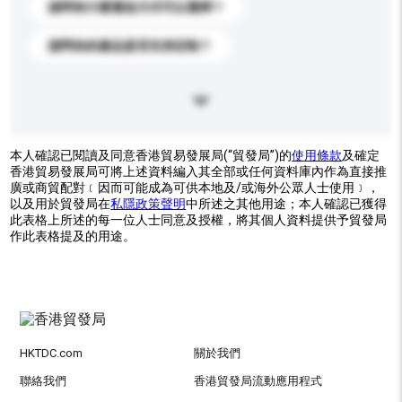
請問有什麼運送方式可以選擇？
請問你的產品是否支持定制？
本人確認已閱讀及同意香港貿易發展局(“貿發局”)的
使用條款
及確定
香港貿易發展局可將上述資料編入其全部或任何資料庫內作為直接推
廣或商貿配對﹝因而可能成為可供本地及/或海外公眾人士使用﹞，
以及用於貿發局在
私隱政策聲明
中所述之其他用途；本人確認已獲得
此表格上所述的每一位人士同意及授權，將其個人資料提供予貿發局
作此表格提及的用途。
HKTDC.com
關於我們
聯絡我們
香港貿發局流動應用程式