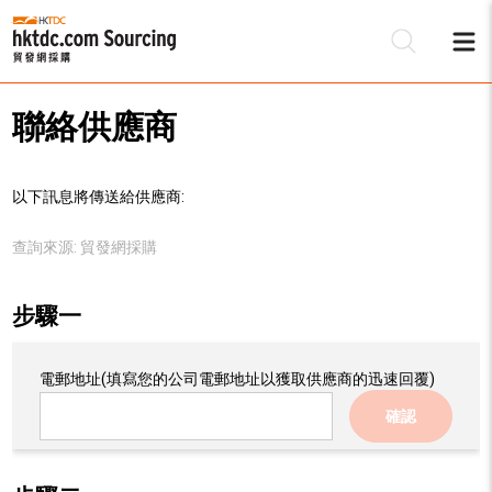
聯絡供應商
以下訊息將傳送給供應商:
查詢來源:
貿發網採購
步驟一
電郵地址
(填寫您的公司電郵地址以獲取供應商的迅速回覆)
確認