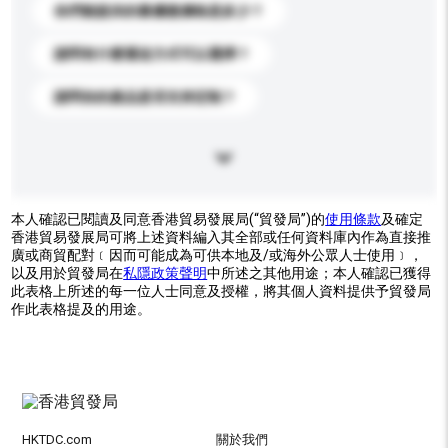
你們能提供的最優惠價格是多少？
請問有什麼運送方式可以選擇？
請問你的產品是否支持定制？
本人確認已閱讀及同意香港貿易發展局(“貿發局”)的
使用條款
及確定
香港貿易發展局可將上述資料編入其全部或任何資料庫內作為直接推
廣或商貿配對﹝因而可能成為可供本地及/或海外公眾人士使用﹞，
以及用於貿發局在
私隱政策聲明
中所述之其他用途；本人確認已獲得
此表格上所述的每一位人士同意及授權，將其個人資料提供予貿發局
作此表格提及的用途。
HKTDC.com
關於我們