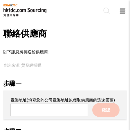
聯絡供應商
以下訊息將傳送給供應商:
查詢來源:
貿發網採購
步驟一
電郵地址
(填寫您的公司電郵地址以獲取供應商的迅速回覆)
確認