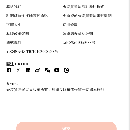
聯絡我們
香港貿發局流動應用程式
訂閱商貿全接觸電郵通訊
更新您的香港貿發局電郵訂閱
字體大小
使用條款
私隱政策聲明
超連結條款及細則
網站導航
京ICP备09059244号
京公网安备 11010102003523号
關注 HKTDC
© 2026
香港貿易發展局版權所有，對違反版權者保留一切追索權利 。
遞交