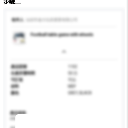
步驟二
收件人
汕頭市遠大玩具實業有限公司
Football table game with wheels
產品型號
1102
生產所需時間
50 日
可訂造
可以
材料
MDF
顏色
GREY, BLACK
產品規格
請提供您對產品的特定要求。