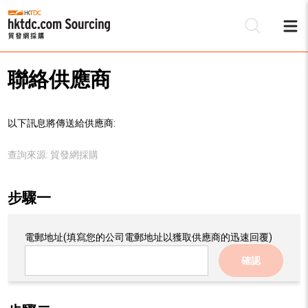
聯絡供應商
以下訊息將傳送給供應商:
查詢來源:
貿發網採購
步驟一
電郵地址
(填寫您的公司電郵地址以獲取供應商的迅速回覆)
確認