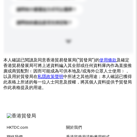
請問有什麼運送方式可以選擇？
請問你的產品是否支持定制？
本人確認已閱讀及同意香港貿易發展局(“貿發局”)的
使用條款
及確定
香港貿易發展局可將上述資料編入其全部或任何資料庫內作為直接推
廣或商貿配對﹝因而可能成為可供本地及/或海外公眾人士使用﹞，
以及用於貿發局在
私隱政策聲明
中所述之其他用途；本人確認已獲得
此表格上所述的每一位人士同意及授權，將其個人資料提供予貿發局
作此表格提及的用途。
HKTDC.com
關於我們
聯絡我們
香港貿發局流動應用程式