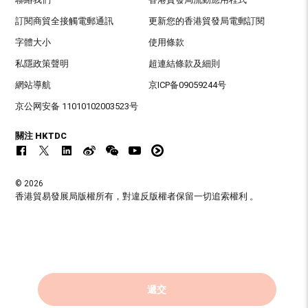
訂閱商貿全接觸電郵通訊
更新您的香港貿發局電郵訂閱
字體大小
使用條款
私隱政策聲明
超連結條款及細則
網站導航
京ICP备09059244号
京公网安备 11010102003523号
關注 HKTDC
© 2026
香港貿易發展局版權所有，對違反版權者保留一切追索權利 。
遞交