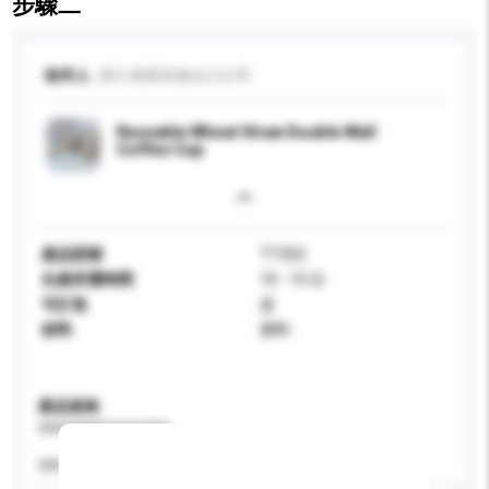
步驟二
收件人
浙江省黃岩進出口公司
Reusable Wheat Straw Double Wall
Coffee Cup
產品型號
TT352
生產所需時間
10 - 15 日
可訂造
是
材料
塑料
產品規格
請提供您對產品的特定要求。
特性