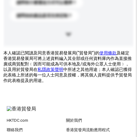
請問有什麼運送方式可以選擇？
請問你的產品是否支持定制？
本人確認已閱讀及同意香港貿易發展局(“貿發局”)的
使用條款
及確定
香港貿易發展局可將上述資料編入其全部或任何資料庫內作為直接推
廣或商貿配對﹝因而可能成為可供本地及/或海外公眾人士使用﹞，
以及用於貿發局在
私隱政策聲明
中所述之其他用途；本人確認已獲得
此表格上所述的每一位人士同意及授權，將其個人資料提供予貿發局
作此表格提及的用途。
HKTDC.com
關於我們
聯絡我們
香港貿發局流動應用程式