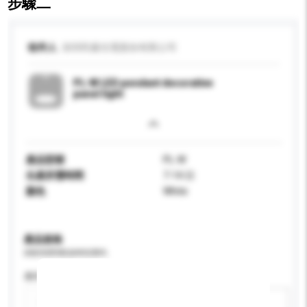
步驟二
收件人
深圳民爆光電股份有限公司
PL-W LED pendant decorative
panel light
產品型號
PL-W
生產所需時間
7-14 日
顏色
White
產品規格
請提供您對產品的特定要求。
應用
新增/刪除選項