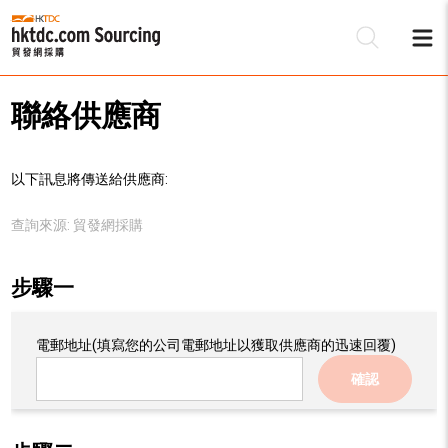
聯絡供應商
以下訊息將傳送給供應商:
查詢來源:
貿發網採購
步驟一
電郵地址
(填寫您的公司電郵地址以獲取供應商的迅速回覆)
確認