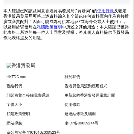
本人確認已閱讀及同意香港貿易發展局(“貿發局”)的
使用條款
及確定
香港貿易發展局可將上述資料編入其全部或任何資料庫內作為直接推
廣或商貿配對﹝因而可能成為可供本地及/或海外公眾人士使用﹞，
以及用於貿發局在
私隱政策聲明
中所述之其他用途；本人確認已獲得
此表格上所述的每一位人士同意及授權，將其個人資料提供予貿發局
作此表格提及的用途。
HKTDC.com
關於我們
聯絡我們
香港貿發局流動應用程式
訂閱商貿全接觸電郵通訊
更新您的香港貿發局電郵訂閱
字體大小
使用條款
私隱政策聲明
超連結條款及細則
網站導航
京ICP备09059244号
京公网安备 11010102003523号