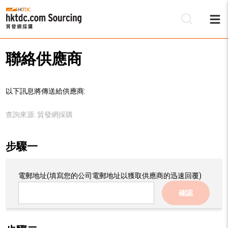
聯絡供應商
以下訊息將傳送給供應商:
查詢來源:
貿發網採購
步驟一
電郵地址
(填寫您的公司電郵地址以獲取供應商的迅速回覆)
確認