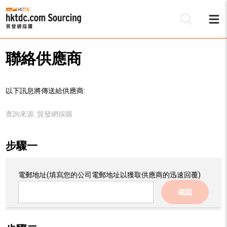
聯絡供應商
以下訊息將傳送給供應商:
查詢來源:
貿發網採購
步驟一
電郵地址
(填寫您的公司電郵地址以獲取供應商的迅速回覆)
確認