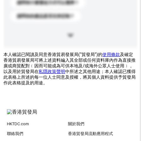
請問有什麼運送方式可以選擇？
請問你的產品是否支持定制？
本人確認已閱讀及同意香港貿易發展局(“貿發局”)的
使用條款
及確定
香港貿易發展局可將上述資料編入其全部或任何資料庫內作為直接推
廣或商貿配對﹝因而可能成為可供本地及/或海外公眾人士使用﹞，
以及用於貿發局在
私隱政策聲明
中所述之其他用途；本人確認已獲得
此表格上所述的每一位人士同意及授權，將其個人資料提供予貿發局
作此表格提及的用途。
HKTDC.com
關於我們
聯絡我們
香港貿發局流動應用程式