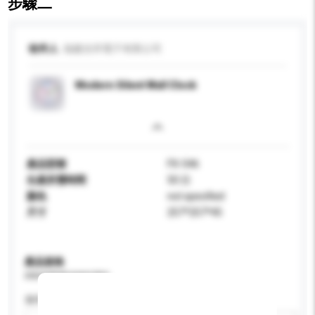
步驟二
收件人
福建吉邦電子有限公司
Modern Silent Wall Clock
產品型號
FX-546
生產所需時間
50 日
顏色
not specified
尺寸
257*257*45
產品規格
請提供您對產品的特定要求。
適用年齡