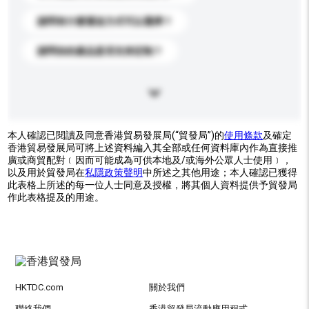
請問有什麼運送方式可以選擇？
請問你的產品是否支持定制？
本人確認已閱讀及同意香港貿易發展局(“貿發局”)的
使用條款
及確定
香港貿易發展局可將上述資料編入其全部或任何資料庫內作為直接推
廣或商貿配對﹝因而可能成為可供本地及/或海外公眾人士使用﹞，
以及用於貿發局在
私隱政策聲明
中所述之其他用途；本人確認已獲得
此表格上所述的每一位人士同意及授權，將其個人資料提供予貿發局
作此表格提及的用途。
HKTDC.com
關於我們
聯絡我們
香港貿發局流動應用程式