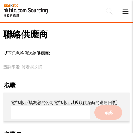
聯絡供應商
以下訊息將傳送給供應商:
查詢來源:
貿發網採購
步驟一
電郵地址
(填寫您的公司電郵地址以獲取供應商的迅速回覆)
確認