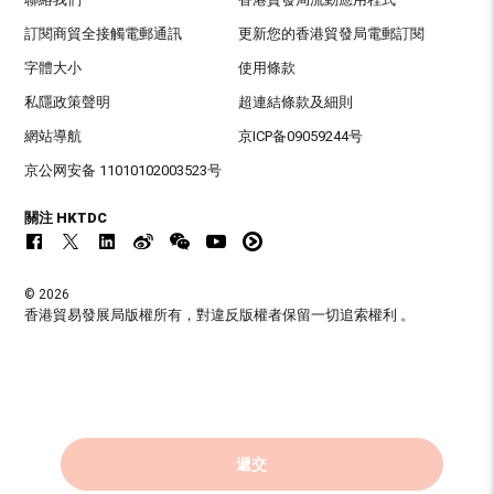
訂閱商貿全接觸電郵通訊
更新您的香港貿發局電郵訂閱
字體大小
使用條款
私隱政策聲明
超連結條款及細則
網站導航
京ICP备09059244号
京公网安备 11010102003523号
關注 HKTDC
© 2026
香港貿易發展局版權所有，對違反版權者保留一切追索權利 。
遞交