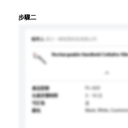
步驟二
收件人
浙江一康智慧科技有限公司
Rechargeable Handheld Cellulite Vi
PL-620
產品型號
生產所需時間
3 - 10 日
可訂造
是
Black, White, Customi
顏色