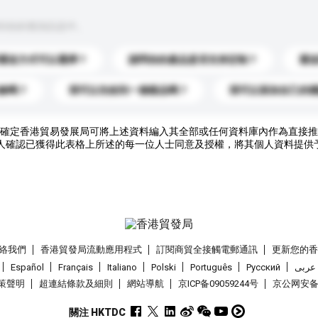
到你的查詢訊息中。
運送方式可以選擇？
請問你的產品是否支持定制？
運
錄嗎？
我可以先收到一個樣品嗎？
我可以添加自己的
確定香港貿易發展局可將上述資料編入其全部或任何資料庫內作為直接推
人確認已獲得此表格上所述的每一位人士同意及授權，將其個人資料提供
絡我們
香港貿發局流動應用程式
訂閱商貿全接觸電郵通訊
更新您的
Español
Français
Italiano
Polski
Português
Pусский
عربى
策聲明
超連結條款及細則
網站導航
京ICP备09059244号
京公网安备 1
關注 HKTDC