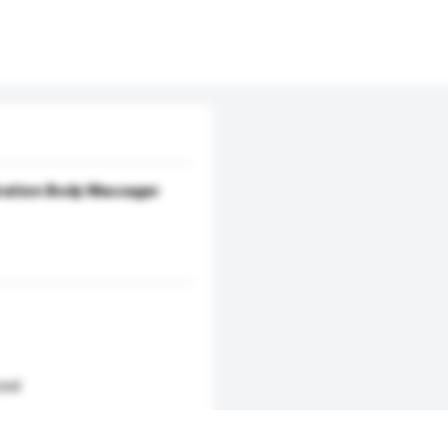
bration Body Massager
zed