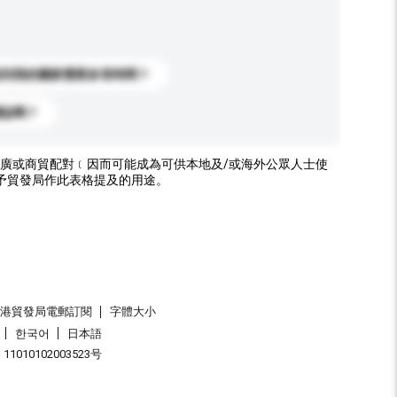
送到我的國家需要多長時間？
標誌嗎？
廣或商貿配對﹝因而可能成為可供本地及/或海外公眾人士使
予貿發局作此表格提及的用途。
香港貿發局電郵訂閱
字體大小
한국어
日本語
1010102003523号