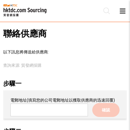
聯絡供應商
以下訊息將傳送給供應商:
查詢來源:
貿發網採購
步驟一
電郵地址
(填寫您的公司電郵地址以獲取供應商的迅速回覆)
確認