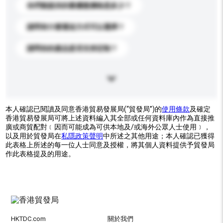
你們能提供的最優惠價格是多少？
請問有什麼運送方式可以選擇？
請問你的產品是否支持定制？
本人確認已閱讀及同意香港貿易發展局(“貿發局”)的
使用條款
及確定
香港貿易發展局可將上述資料編入其全部或任何資料庫內作為直接推
廣或商貿配對﹝因而可能成為可供本地及/或海外公眾人士使用﹞，
以及用於貿發局在
私隱政策聲明
中所述之其他用途；本人確認已獲得
此表格上所述的每一位人士同意及授權，將其個人資料提供予貿發局
作此表格提及的用途。
HKTDC.com
關於我們