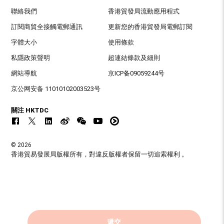
聯絡我們
香港貿發局流動應用程式
訂閱商貿全接觸電郵通訊
更新您的香港貿發局電郵訂閱
字體大小
使用條款
私隱政策聲明
超連結條款及細則
網站導航
京ICP备09059244号
京公网安备 11010102003523号
關注 HKTDC
© 2026
香港貿易發展局版權所有，對違反版權者保留一切追索權利 。
遞交