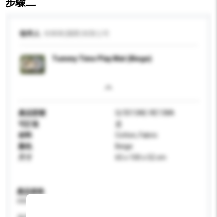
步驟二
收件人
伶咪咪(國際)有限公司
Tummy Time Play Mat (Biege)
產品型號
Q/3513AE-RE138A
可訂造
是
材料
Cotton, Fabric
顏色
Beige
尺寸
65 x 100 x 52 cm
產品規格
請提供您對產品的特定要求。