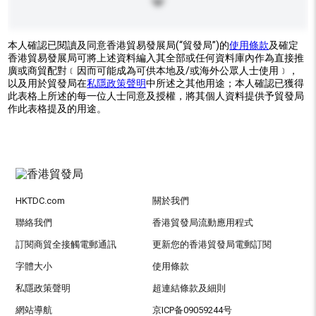
本人確認已閱讀及同意香港貿易發展局(“貿發局”)的
使用條款
及確定
香港貿易發展局可將上述資料編入其全部或任何資料庫內作為直接推
廣或商貿配對﹝因而可能成為可供本地及/或海外公眾人士使用﹞，
以及用於貿發局在
私隱政策聲明
中所述之其他用途；本人確認已獲得
此表格上所述的每一位人士同意及授權，將其個人資料提供予貿發局
作此表格提及的用途。
HKTDC.com
關於我們
聯絡我們
香港貿發局流動應用程式
訂閱商貿全接觸電郵通訊
更新您的香港貿發局電郵訂閱
字體大小
使用條款
私隱政策聲明
超連結條款及細則
網站導航
京ICP备09059244号