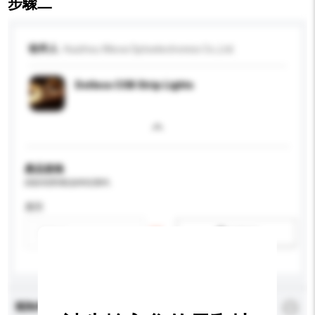
步驟二
收件人
Huizhou Wisva Optoelectronics Co.,Ltd.
Dotless COB Strip Lights
產品規格
請提供您對產品的特定要求。
應用
新增/刪除選項
查詢內容
*
必須填寫