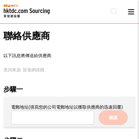
聯絡供應商
以下訊息將傳送給供應商:
查詢來源:
貿發網採購
步驟一
電郵地址
(填寫您的公司電郵地址以獲取供應商的迅速回覆)
確認