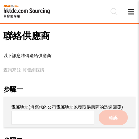
聯絡供應商
以下訊息將傳送給供應商:
查詢來源:
貿發網採購
步驟一
電郵地址
(填寫您的公司電郵地址以獲取供應商的迅速回覆)
確認