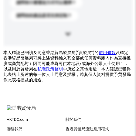
請問有什麼運送方式可以選擇？
請問你的產品是否支持定制？
本人確認已閱讀及同意香港貿易發展局(“貿發局”)的
使用條款
及確定
香港貿易發展局可將上述資料編入其全部或任何資料庫內作為直接推
廣或商貿配對﹝因而可能成為可供本地及/或海外公眾人士使用﹞，
以及用於貿發局在
私隱政策聲明
中所述之其他用途；本人確認已獲得
此表格上所述的每一位人士同意及授權，將其個人資料提供予貿發局
作此表格提及的用途。
HKTDC.com
關於我們
聯絡我們
香港貿發局流動應用程式