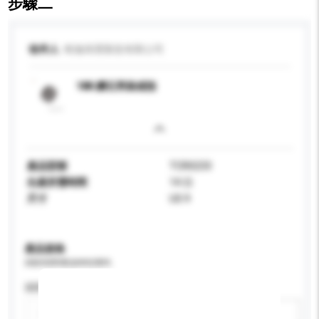
步驟二
收件人
曉逸珠寶製造有限公司
18K 鑽石男裝戒指
產品型號
TCR0233
生產所需時間
14 日
尺寸
US 9
產品規格
請提供您對產品的特定要求。
認證
新增/刪除選項