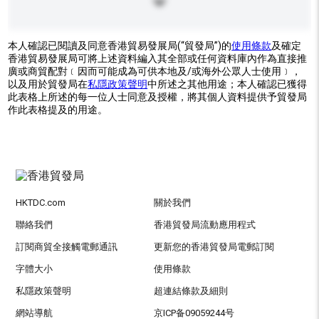
本人確認已閱讀及同意香港貿易發展局(“貿發局”)的
使用條款
及確定
香港貿易發展局可將上述資料編入其全部或任何資料庫內作為直接推
廣或商貿配對﹝因而可能成為可供本地及/或海外公眾人士使用﹞，
以及用於貿發局在
私隱政策聲明
中所述之其他用途；本人確認已獲得
此表格上所述的每一位人士同意及授權，將其個人資料提供予貿發局
作此表格提及的用途。
HKTDC.com
關於我們
聯絡我們
香港貿發局流動應用程式
訂閱商貿全接觸電郵通訊
更新您的香港貿發局電郵訂閱
字體大小
使用條款
私隱政策聲明
超連結條款及細則
網站導航
京ICP备09059244号