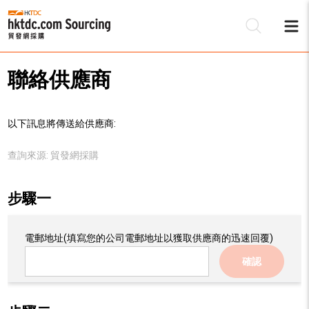
聯絡供應商
以下訊息將傳送給供應商:
查詢來源:
貿發網採購
步驟一
電郵地址
(填寫您的公司電郵地址以獲取供應商的迅速回覆)
確認