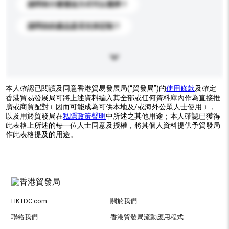
請問有什麼運送方式可以選擇？
請問你的產品是否支持定制？
本人確認已閱讀及同意香港貿易發展局(“貿發局”)的
使用條款
及確定
香港貿易發展局可將上述資料編入其全部或任何資料庫內作為直接推
廣或商貿配對﹝因而可能成為可供本地及/或海外公眾人士使用﹞，
以及用於貿發局在
私隱政策聲明
中所述之其他用途；本人確認已獲得
此表格上所述的每一位人士同意及授權，將其個人資料提供予貿發局
作此表格提及的用途。
HKTDC.com
關於我們
聯絡我們
香港貿發局流動應用程式