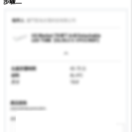
步驟二
收件人
廈門普為光電科技有限公司
US Market:T8 8FT A+B Detachable
LED TUBE【UL/DLC 5.1/FCC/NSF】
生產所需時間
45-75 日
材料
AL+PC
尺寸
T8 8'
產品規格
請提供您對產品的特定要求。
應用
新增/刪除選項