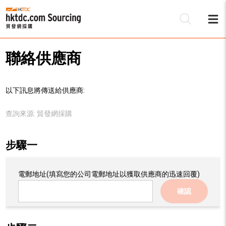
聯絡供應商
以下訊息將傳送給供應商:
查詢來源:
貿發網採購
步驟一
電郵地址
(填寫您的公司電郵地址以獲取供應商的迅速回覆)
確認