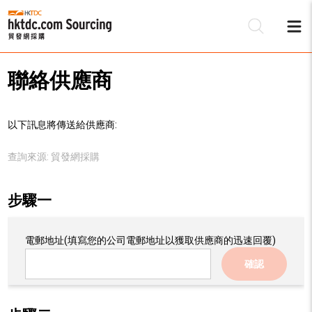
聯絡供應商
以下訊息將傳送給供應商:
查詢來源:
貿發網採購
步驟一
電郵地址
(填寫您的公司電郵地址以獲取供應商的迅速回覆)
確認