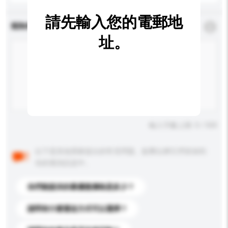
請先輸入您的電郵地
查詢內容
*
必須填寫
址。
輸入字數上限: 0 / 500
以下是其他買家提出的常見問題。點擊以將它們添加到
你的查詢訊息中。
你們能提供的最優惠價格是多少？
請問有什麼運送方式可以選擇？