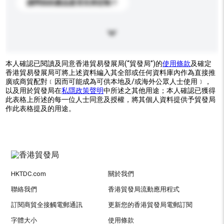
請問你的產品是否支持定制？
本人確認已閱讀及同意香港貿易發展局(“貿發局”)的
使用條款
及確定
香港貿易發展局可將上述資料編入其全部或任何資料庫內作為直接推
廣或商貿配對﹝因而可能成為可供本地及/或海外公眾人士使用﹞，
以及用於貿發局在
私隱政策聲明
中所述之其他用途；本人確認已獲得
此表格上所述的每一位人士同意及授權，將其個人資料提供予貿發局
作此表格提及的用途。
HKTDC.com
關於我們
聯絡我們
香港貿發局流動應用程式
訂閱商貿全接觸電郵通訊
更新您的香港貿發局電郵訂閱
字體大小
使用條款