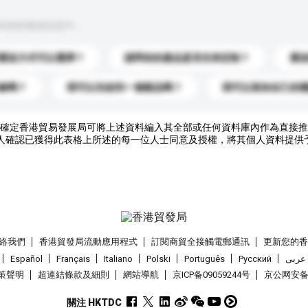
到你的查詢訊息中。
運送方式可以選擇？
請問你的產品是否支持定制？
運
錄嗎？
我可以先收到一個樣品嗎？
我可以添加自己的
確定香港貿易發展局可將上述資料編入其全部或任何資料庫內作為直接推
人確認已獲得此表格上所述的每一位人士同意及授權，將其個人資料提供
絡我們
香港貿發局流動應用程式
訂閱商貿全接觸電郵通訊
更新您的
Español
Français
Italiano
Polski
Português
Pусский
عربى
策聲明
超連結條款及細則
網站導航
京ICP备09059244号
京公网安备 1
關注 HKTDC