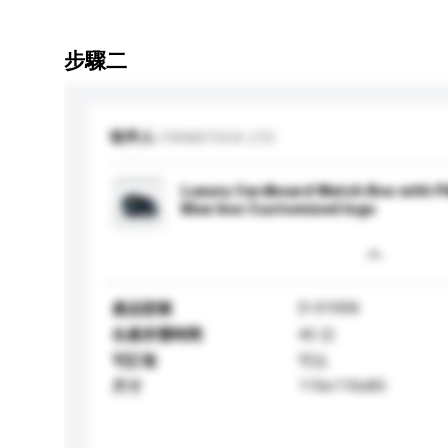
步驟二
收件人
FIRMSTOCK LTD
Luxury Cardboard Watch Box with Pi
Blue box Customized logo
D-01006
產品型號
生產所需時間
45 日
可訂造
可以
110x110x85
尺寸