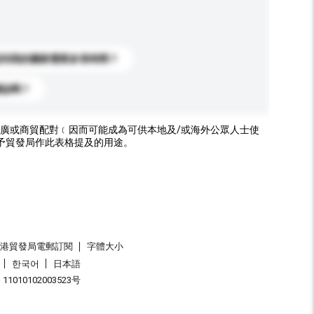
送到我的國家需要多長時間？
標誌嗎？
廣或商貿配對﹝因而可能成為可供本地及/或海外公眾人士使
予貿發局作此表格提及的用途。
香港貿發局電郵訂閱
字體大小
한국어
日本語
1010102003523号