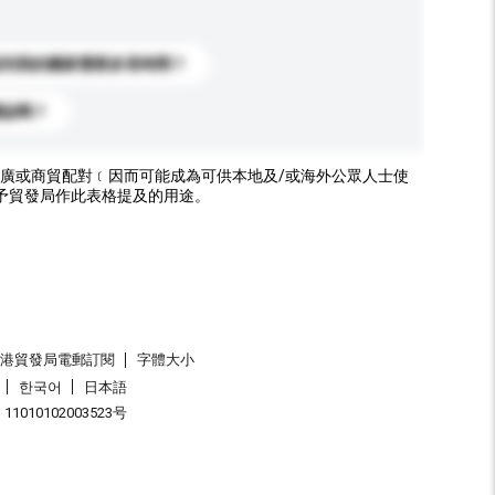
送到我的國家需要多長時間？
標誌嗎？
廣或商貿配對﹝因而可能成為可供本地及/或海外公眾人士使
予貿發局作此表格提及的用途。
香港貿發局電郵訂閱
字體大小
한국어
日本語
1010102003523号