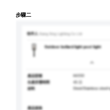
步驟二
收件人
Xiang Xing Lighting Co Ltd
Outdoor bollard light post light
66550
產品型號
生產所需時間
45 日
Steel/Stainless steel
材料
產品規格