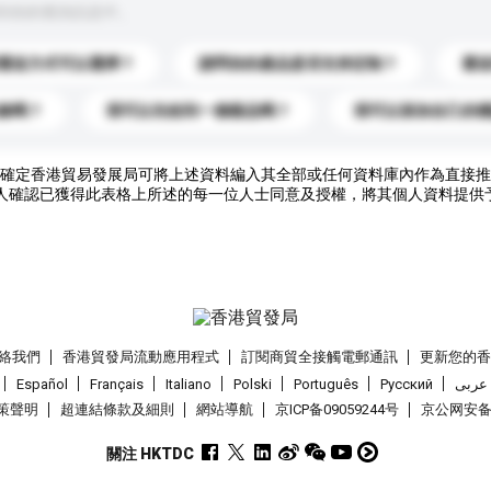
到你的查詢訊息中。
運送方式可以選擇？
請問你的產品是否支持定制？
運
錄嗎？
我可以先收到一個樣品嗎？
我可以添加自己的
確定香港貿易發展局可將上述資料編入其全部或任何資料庫內作為直接推
人確認已獲得此表格上所述的每一位人士同意及授權，將其個人資料提供
絡我們
香港貿發局流動應用程式
訂閱商貿全接觸電郵通訊
更新您的
Español
Français
Italiano
Polski
Português
Pусский
عربى
策聲明
超連結條款及細則
網站導航
京ICP备09059244号
京公网安备 1
關注 HKTDC