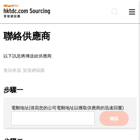
聯絡供應商
以下訊息將傳送給供應商:
查詢來源:
貿發網採購
步驟一
電郵地址
(填寫您的公司電郵地址以獲取供應商的迅速回覆)
確認