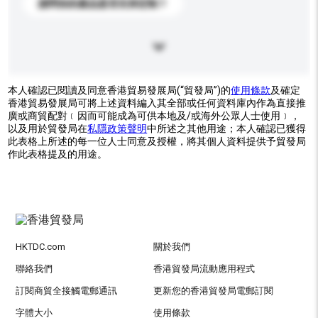
請問你的產品是否支持定制？
本人確認已閱讀及同意香港貿易發展局(“貿發局”)的
使用條款
及確定
香港貿易發展局可將上述資料編入其全部或任何資料庫內作為直接推
廣或商貿配對﹝因而可能成為可供本地及/或海外公眾人士使用﹞，
以及用於貿發局在
私隱政策聲明
中所述之其他用途；本人確認已獲得
此表格上所述的每一位人士同意及授權，將其個人資料提供予貿發局
作此表格提及的用途。
HKTDC.com
關於我們
聯絡我們
香港貿發局流動應用程式
訂閱商貿全接觸電郵通訊
更新您的香港貿發局電郵訂閱
字體大小
使用條款