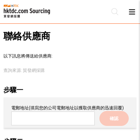
聯絡供應商
以下訊息將傳送給供應商:
查詢來源:
貿發網採購
步驟一
電郵地址
(填寫您的公司電郵地址以獲取供應商的迅速回覆)
確認