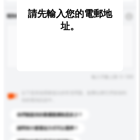
請先輸入您的電郵地
查詢內容
*
必須填寫
址。
輸入字數上限: 0 / 500
以下是其他買家提出的常見問題。點擊以將它們添加到
你的查詢訊息中。
你們能提供的最優惠價格是多少？
請問有什麼運送方式可以選擇？