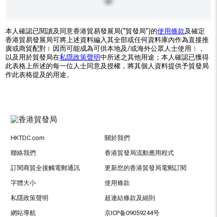
本人確認已閱讀及同意香港貿易發展局(“貿發局”)的
使用條款
及確定
香港貿易發展局可將上述資料編入其全部或任何資料庫內作為直接推
廣或商貿配對﹝因而可能成為可供本地及/或海外公眾人士使用﹞，
以及用於貿發局在
私隱政策聲明
中所述之其他用途；本人確認已獲得
此表格上所述的每一位人士同意及授權，將其個人資料提供予貿發局
作此表格提及的用途。
HKTDC.com
關於我們
聯絡我們
香港貿發局流動應用程式
訂閱商貿全接觸電郵通訊
更新您的香港貿發局電郵訂閱
字體大小
使用條款
私隱政策聲明
超連結條款及細則
網站導航
京ICP备09059244号