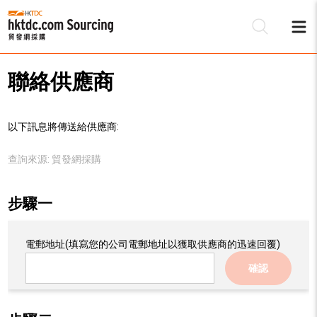
聯絡供應商
以下訊息將傳送給供應商:
查詢來源:
貿發網採購
步驟一
電郵地址
(填寫您的公司電郵地址以獲取供應商的迅速回覆)
確認