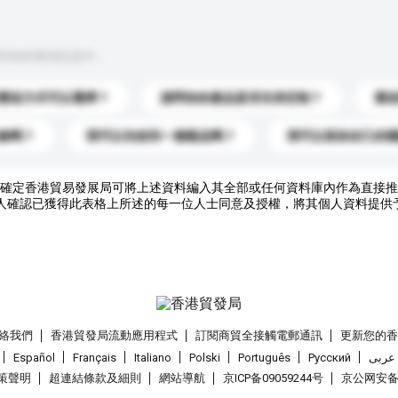
到你的查詢訊息中。
運送方式可以選擇？
請問你的產品是否支持定制？
運
錄嗎？
我可以先收到一個樣品嗎？
我可以添加自己的
確定香港貿易發展局可將上述資料編入其全部或任何資料庫內作為直接推
人確認已獲得此表格上所述的每一位人士同意及授權，將其個人資料提供
絡我們
香港貿發局流動應用程式
訂閱商貿全接觸電郵通訊
更新您的
Español
Français
Italiano
Polski
Português
Pусский
عربى
策聲明
超連結條款及細則
網站導航
京ICP备09059244号
京公网安备 1