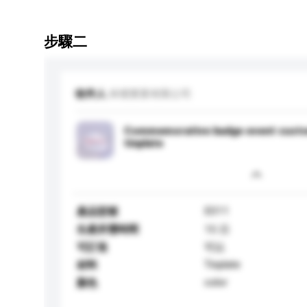
步驟二
收件人
焯傑實業有限公司
Commemorative badge event custo
tinplate
E011
產品型號
生產所需時間
15 日
可訂造
可以
Tinplate
材料
color
顏色