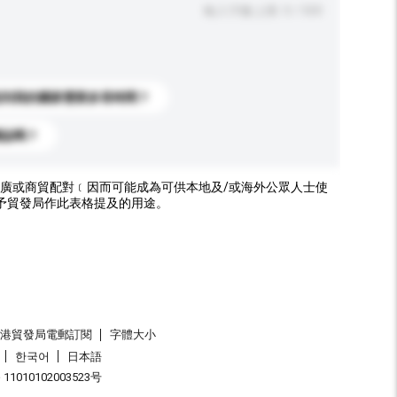
輸入字數上限: 0 / 500
送到我的國家需要多長時間？
標誌嗎？
廣或商貿配對﹝因而可能成為可供本地及/或海外公眾人士使
予貿發局作此表格提及的用途。
香港貿發局電郵訂閱
字體大小
한국어
日本語
1010102003523号