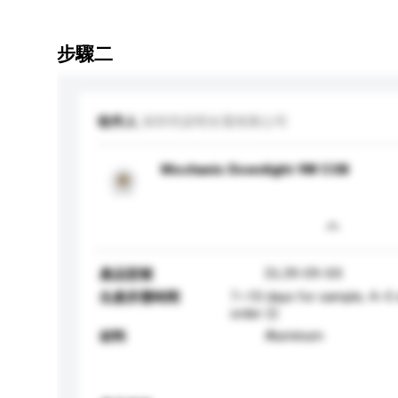
步驟二
收件人
深圳市諾明光電有限公司
Mochanic Downlight 9W COB
DL39-09-XX
產品型號
7~10 days for sample, 4~5 
生產所需時間
order 日
Aluminum
材料