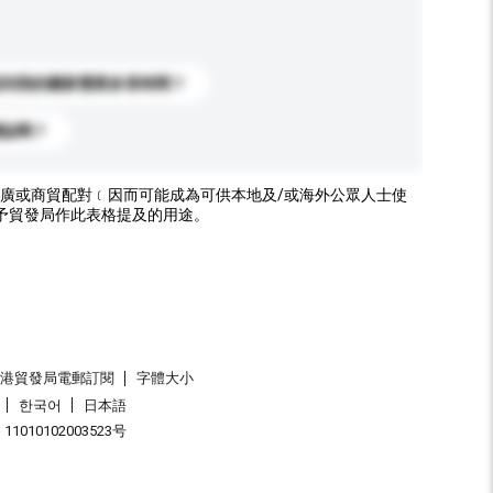
送到我的國家需要多長時間？
標誌嗎？
廣或商貿配對﹝因而可能成為可供本地及/或海外公眾人士使
予貿發局作此表格提及的用途。
香港貿發局電郵訂閱
字體大小
한국어
日本語
1010102003523号