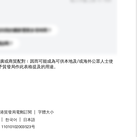
輸入字數上限: 0 / 500
送到我的國家需要多長時間？
標誌嗎？
廣或商貿配對﹝因而可能成為可供本地及/或海外公眾人士使
予貿發局作此表格提及的用途。
香港貿發局電郵訂閱
字體大小
한국어
日本語
1010102003523号