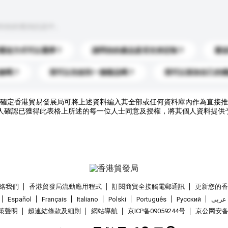
到你的查詢訊息中。
運送方式可以選擇？
請問你的產品是否支持定制？
運
錄嗎？
我可以先收到一個樣品嗎？
我可以添加自己的
確定香港貿易發展局可將上述資料編入其全部或任何資料庫內作為直接推
人確認已獲得此表格上所述的每一位人士同意及授權，將其個人資料提供
絡我們
香港貿發局流動應用程式
訂閱商貿全接觸電郵通訊
更新您的
Español
Français
Italiano
Polski
Português
Pусский
عربى
策聲明
超連結條款及細則
網站導航
京ICP备09059244号
京公网安备 1