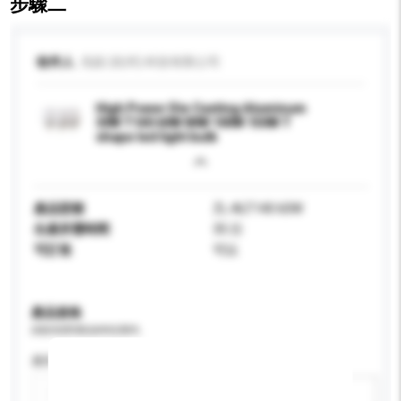
步驟二
收件人
兆靚 (杭州) 科技有限公司
High Power Die Casting Aluminum
30W T140 60W 80W 100W 150W T
shape led light bulb
產品型號
ZL-ALT140 60W
生產所需時間
35 日
可訂造
可以
產品規格
請提供您對產品的特定要求。
應用
新增/刪除選項