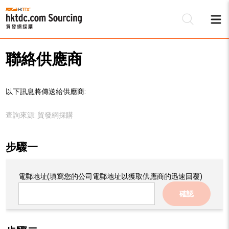
聯絡供應商
以下訊息將傳送給供應商:
查詢來源:
貿發網採購
步驟一
電郵地址
(填寫您的公司電郵地址以獲取供應商的迅速回覆)
確認