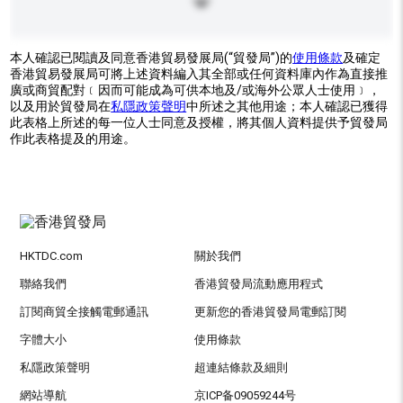
本人確認已閱讀及同意香港貿易發展局(“貿發局”)的
使用條款
及確定
香港貿易發展局可將上述資料編入其全部或任何資料庫內作為直接推
廣或商貿配對﹝因而可能成為可供本地及/或海外公眾人士使用﹞，
以及用於貿發局在
私隱政策聲明
中所述之其他用途；本人確認已獲得
此表格上所述的每一位人士同意及授權，將其個人資料提供予貿發局
作此表格提及的用途。
HKTDC.com
關於我們
聯絡我們
香港貿發局流動應用程式
訂閱商貿全接觸電郵通訊
更新您的香港貿發局電郵訂閱
字體大小
使用條款
私隱政策聲明
超連結條款及細則
網站導航
京ICP备09059244号