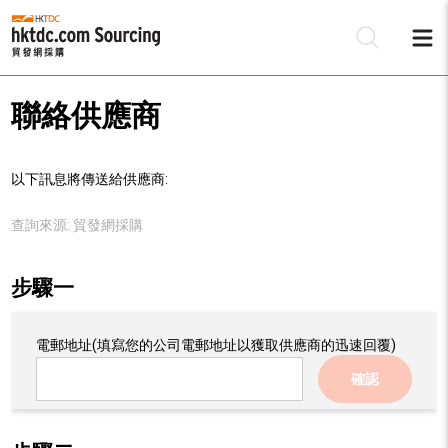
聯絡供應商
以下訊息將傳送給供應商:
查詢來源:
貿發網採購
步驟一
電郵地址
(填寫您的公司電郵地址以獲取供應商的迅速回覆)
確認