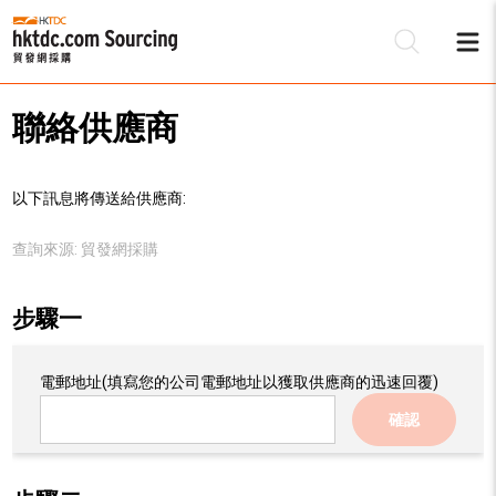
聯絡供應商
以下訊息將傳送給供應商:
查詢來源:
貿發網採購
步驟一
電郵地址
(填寫您的公司電郵地址以獲取供應商的迅速回覆)
確認