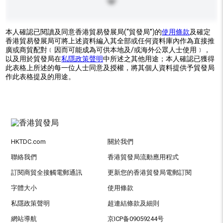
本人確認已閱讀及同意香港貿易發展局(“貿發局”)的
使用條款
及確定
香港貿易發展局可將上述資料編入其全部或任何資料庫內作為直接推
廣或商貿配對﹝因而可能成為可供本地及/或海外公眾人士使用﹞，
以及用於貿發局在
私隱政策聲明
中所述之其他用途；本人確認已獲得
此表格上所述的每一位人士同意及授權，將其個人資料提供予貿發局
作此表格提及的用途。
HKTDC.com
關於我們
聯絡我們
香港貿發局流動應用程式
訂閱商貿全接觸電郵通訊
更新您的香港貿發局電郵訂閱
字體大小
使用條款
私隱政策聲明
超連結條款及細則
網站導航
京ICP备09059244号