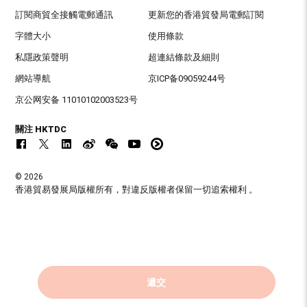
訂閱商貿全接觸電郵通訊
更新您的香港貿發局電郵訂閱
字體大小
使用條款
私隱政策聲明
超連結條款及細則
網站導航
京ICP备09059244号
京公网安备 11010102003523号
關注 HKTDC
© 2026
香港貿易發展局版權所有，對違反版權者保留一切追索權利 。
遞交