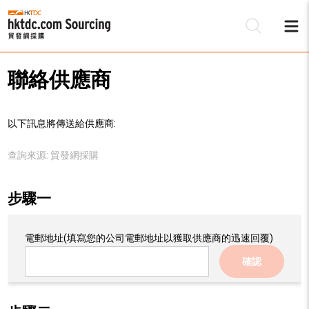
聯絡供應商
以下訊息將傳送給供應商:
查詢來源:
貿發網採購
步驟一
電郵地址
(填寫您的公司電郵地址以獲取供應商的迅速回覆)
確認