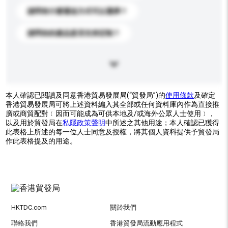
請問有什麼運送方式可以選擇？
請問你的產品是否支持定制？
本人確認已閱讀及同意香港貿易發展局(“貿發局”)的
使用條款
及確定
香港貿易發展局可將上述資料編入其全部或任何資料庫內作為直接推
廣或商貿配對﹝因而可能成為可供本地及/或海外公眾人士使用﹞，
以及用於貿發局在
私隱政策聲明
中所述之其他用途；本人確認已獲得
此表格上所述的每一位人士同意及授權，將其個人資料提供予貿發局
作此表格提及的用途。
HKTDC.com
關於我們
聯絡我們
香港貿發局流動應用程式