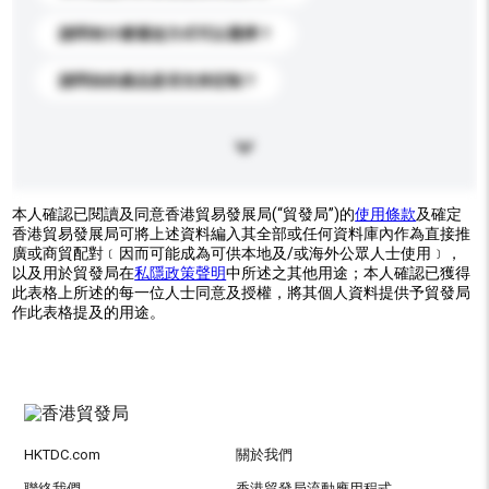
請問有什麼運送方式可以選擇？
請問你的產品是否支持定制？
本人確認已閱讀及同意香港貿易發展局(“貿發局”)的
使用條款
及確定
香港貿易發展局可將上述資料編入其全部或任何資料庫內作為直接推
廣或商貿配對﹝因而可能成為可供本地及/或海外公眾人士使用﹞，
以及用於貿發局在
私隱政策聲明
中所述之其他用途；本人確認已獲得
此表格上所述的每一位人士同意及授權，將其個人資料提供予貿發局
作此表格提及的用途。
HKTDC.com
關於我們
聯絡我們
香港貿發局流動應用程式