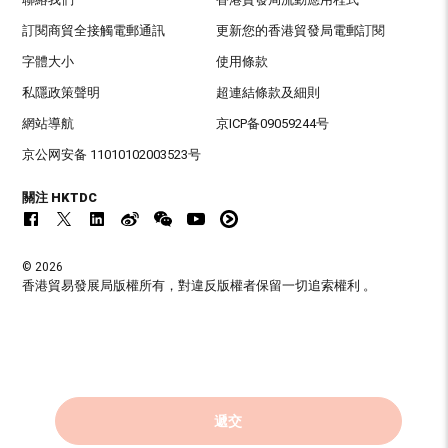
訂閱商貿全接觸電郵通訊
更新您的香港貿發局電郵訂閱
字體大小
使用條款
私隱政策聲明
超連結條款及細則
網站導航
京ICP备09059244号
京公网安备 11010102003523号
關注 HKTDC
© 2026
香港貿易發展局版權所有，對違反版權者保留一切追索權利 。
遞交