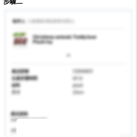
步驟二
收件人
江蘇國泰博創實業有限公
Christmas animals Teddy bear
Plush toy
產品型號
C2006823
生產所需時間
60 日
材料
plush
尺寸
23cm
產品規格
請提供您對產品的特定要求。
適用年齡