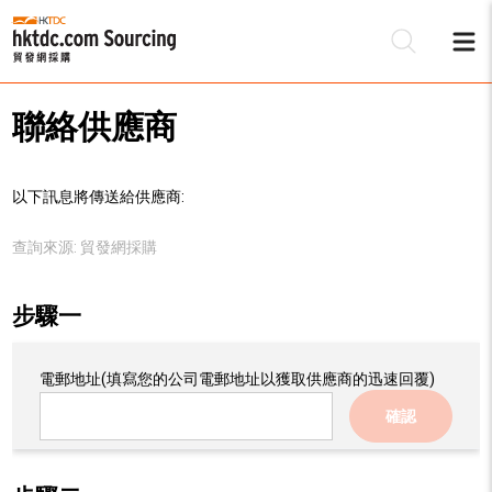
聯絡供應商
以下訊息將傳送給供應商:
查詢來源:
貿發網採購
步驟一
電郵地址
(填寫您的公司電郵地址以獲取供應商的迅速回覆)
確認